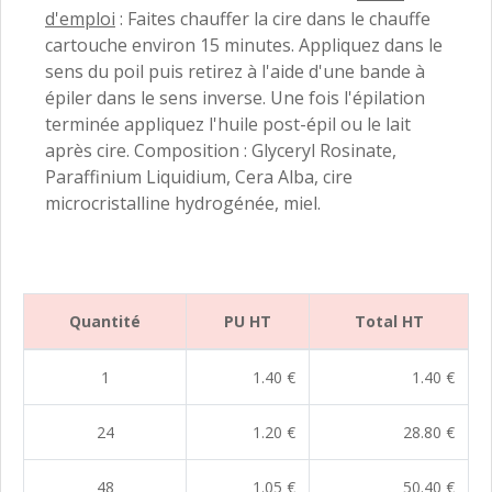
d'emploi
:
Faites chauffer la cire dans le chauffe
cartouche environ 15 minutes. Appliquez dans le
sens du poil puis retirez à l'aide d'une bande à
épiler dans le sens inverse. Une fois l'épilation
terminée appliquez l'huile post-épil ou le lait
après cire.
Composition
:
Glyceryl Rosinate,
Paraffinium Liquidium, Cera Alba, cire
microcristalline hydrogénée, miel
.
Quantité
PU HT
Total HT
1
1.40 €
1.40 €
24
1.20 €
28.80 €
48
1.05 €
50.40 €