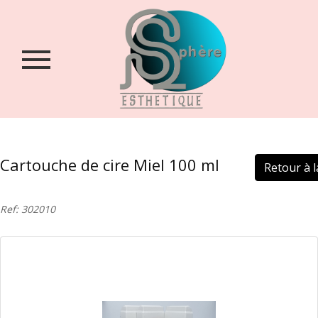
Accueil
Qui
sommes-
nous
?
Boutique
Cartouche de cire Miel 100 ml
Retour à la
Contact
Login
Ref: 302010
/
Inscription