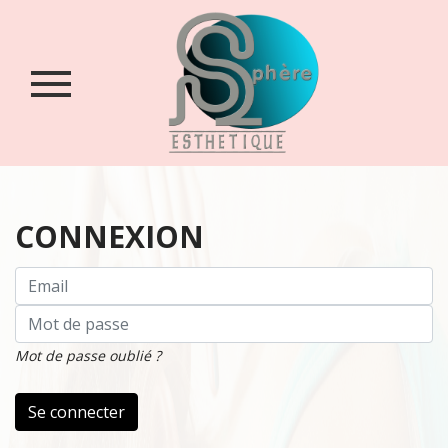
Accueil
Qui
sommes-
nous
?
Boutique
CONNEXION
Contact
Login
/
Inscription
Mot de passe oublié ?
Se connecter