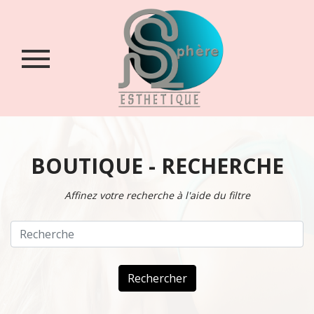
Accueil
Qui
sommes-
nous
?
Boutique
BOUTIQUE - RECHERCHE
Contact
Affinez votre recherche à l'aide du filtre
Login
/
Inscription
Rechercher