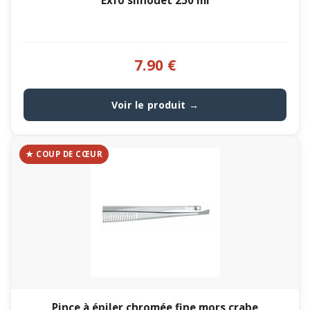
Exfo silhouet 250 ml
7.90 €
Voir le produit →
★ COUP DE CŒUR
Pince à épiler chromée fine mors crabe