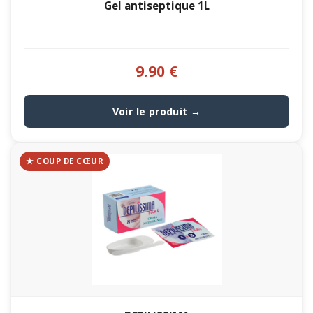
Gel antiseptique 1L
9.90 €
Voir le produit →
★ COUP DE CŒUR