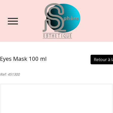
Accueil
Qui
sommes-
nous
?
Boutique
Eyes Mask 100 ml
Retour à la
Contact
Login
Ref: 451300
/
Inscription