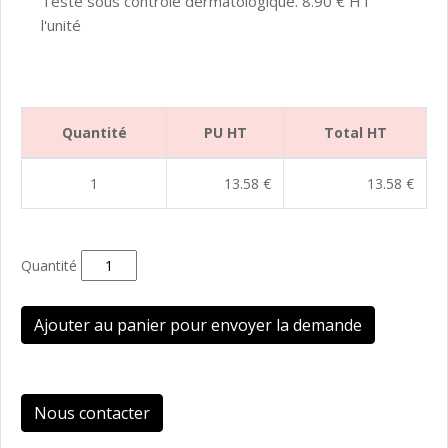
Testé sous contrôle dermatologique. 8.90 € HT
l'unité
Quantité
PU HT
Total HT
1
13.58 €
13.58 €
Quantité
Ajouter au panier pour envoyer la demande
Nous contacter