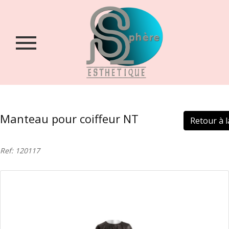
Accueil
Qui
sommes-
nous
?
Boutique
Manteau pour coiffeur NT
Retour à la
Contact
Login
Ref: 120117
/
Inscription