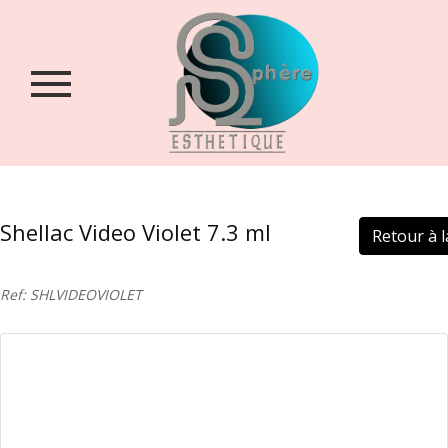
Accueil
Qui
sommes-
nous
?
Boutique
Shellac Video Violet 7.3 ml
Retour à la
Contact
Login
Ref: SHLVIDEOVIOLET
/
Inscription